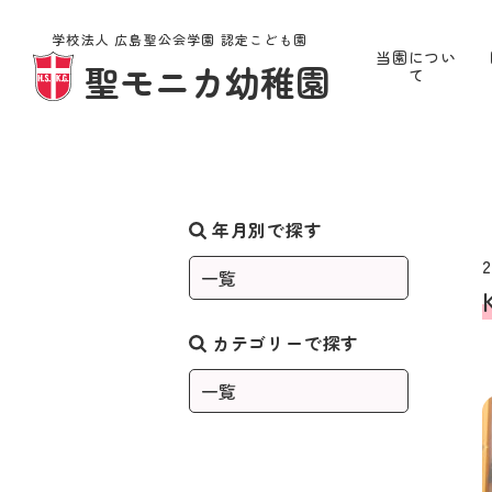
学校法人 広島聖公会学園 認定こども園
当園につい
聖モニカ幼稚園
て
お知らせ
年月別で探す
2
カテゴリーで探す