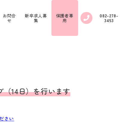
お問合
新卒求人募
保護者専
082-278-
せ
集
用
3453
ブ（14日）を行います
ださい