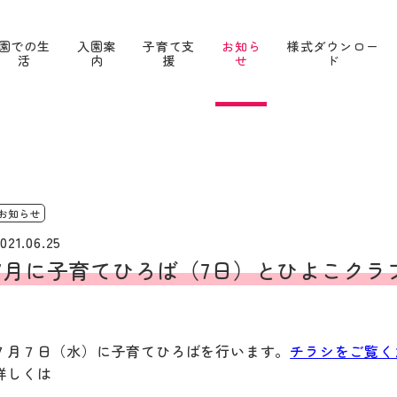
園での生
入園案
子育て支
お知ら
様式ダウンロー
活
内
援
せ
ド
お知らせ
021.06.25
7月に子育てひろば（7日）とひよこクラ
７月７日（水）に子育てひろばを行います。
チラシをご覧く
詳しくは