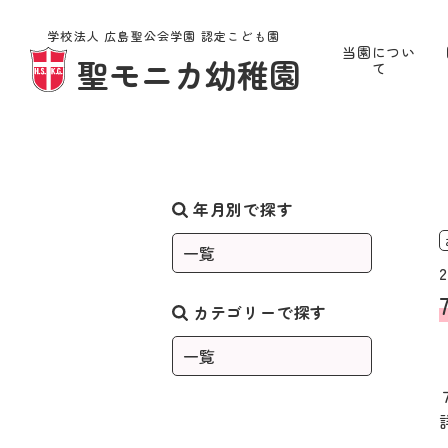
学校法人 広島聖公会学園 認定こども園
当園につい
聖モニカ幼稚園
て
お知らせ
年月別で探す
2
カテゴリーで探す