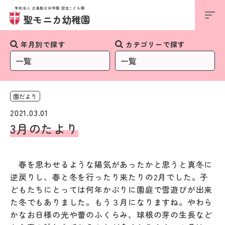
学校法人 広島聖公会学園 認定こども園
お知らせ
聖モニカ幼稚園
年月別で探す
カテゴリーで探す
園だより
2021.03.01
3月のたより
春を思わせるような陽気があったかと思うと真冬に
逆戻りし、春と冬を行ったり来たりの2月でした。子
どもたちにとっては何年かぶりに園庭で雪遊びが出来
た冬でもありました。もう３月になりますね。やわら
かなお日様の光や蕾のふくらみ、球根の芽の生長など