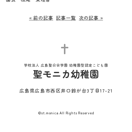
« 前の記事
記事一覧
次の記事 »
学校法人 広島聖公会学園 幼稚園型認定こども園
聖モニカ幼稚園
広島県広島市西区井口鈴が台3丁目17-21
©st.monica All Rights Reserved