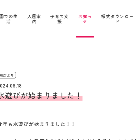
園での生
入園案
子育て支
お知ら
様式ダウンロー
活
内
援
せ
ド
園だより
024.06.18
水遊びが始まりました！
今年も水遊びが始まりました！！