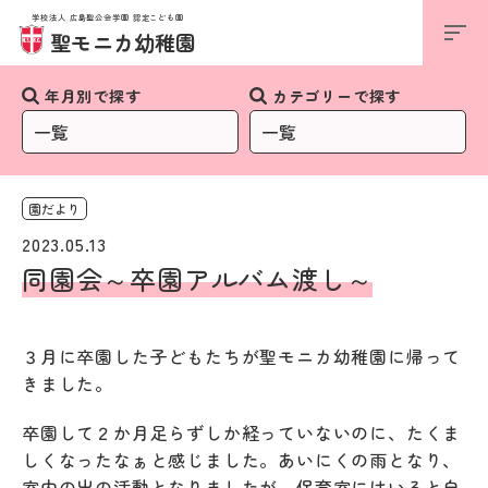
学校法人 広島聖公会学園 認定こども園
お知らせ
聖モニカ幼稚園
年月別で探す
カテゴリーで探す
園だより
2023.05.13
同園会～卒園アルバム渡し～
３月に卒園した子どもたちが聖モニカ幼稚園に帰って
きました。
卒園して２か月足らずしか経っていないのに、たくま
しくなったなぁと感じました。あいにくの雨となり、
室内の出の活動となりましたが、保育室にはいると自