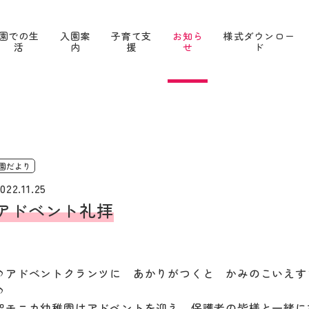
園での生
入園案
子育て支
お知ら
様式ダウンロー
活
内
援
せ
ド
園だより
022.11.25
アドベント礼拝
♪アドベントクランツに あかりがつくと かみのこいえす
♪
聖モニカ幼稚園はアドベントを迎え、保護者の皆様と一緒に