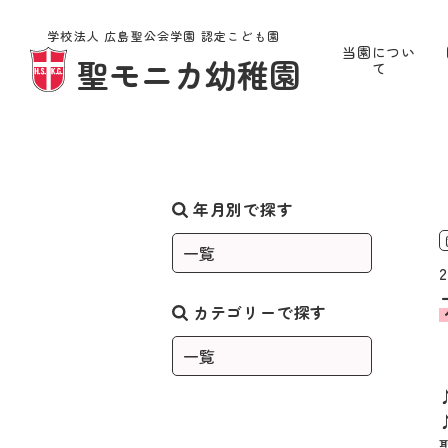
学校法人 広島聖公会学園 認定こども園
当園につい
聖モニカ幼稚園
て
お知らせ
年月別で探す
2
カテゴリーで探す