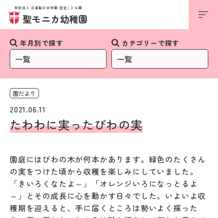
学校法人 広島聖公会学園 認定こども園
お知らせ
聖モニカ幼稚園
年月別で探す
カテゴリーで探す
園だより
2021.06.11
たわわに実ったびわの実
園庭にはびわの木が何本かあります。緑色のたくさん
の実をつけた頃から収穫を楽しみにしていました。
「きいろくなたよ～」「オレンジいろになっとるよ
～」とその成長に心を動かす日々でした。いよいよ収
穫期を迎えると、手に届くところは勢いよく採った