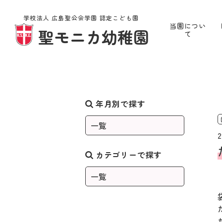
学校法人 広島聖公会学園 認定こども園
当園につい
聖モニカ幼稚園
て
お知らせ
年月別で探す
2
カテゴリーで探す