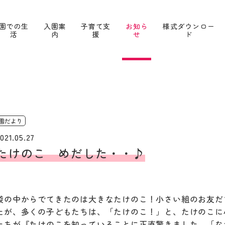
園での生
入園案
子育て支
お知ら
様式ダウンロー
活
内
援
せ
ド
園だより
021.05.27
たけのこ めだした・・♪
袋の中からでてきたのは大きなたけのこ！小さい組のお友だ
たが、多くの子どもたちは、「たけのこ！」と、たけのこに
たちが『たけのこを知っていることに正直驚きました。「な